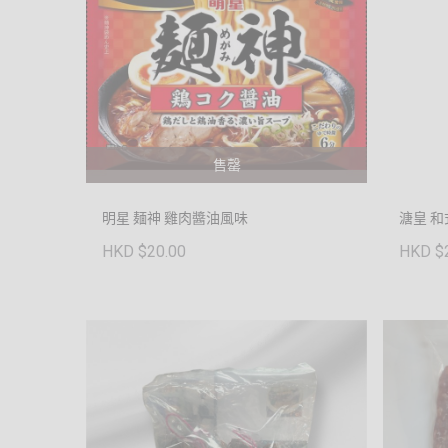
售罄
明星 麺神 雞肉醬油風味
溏皇 
HKD $20.00
HKD $