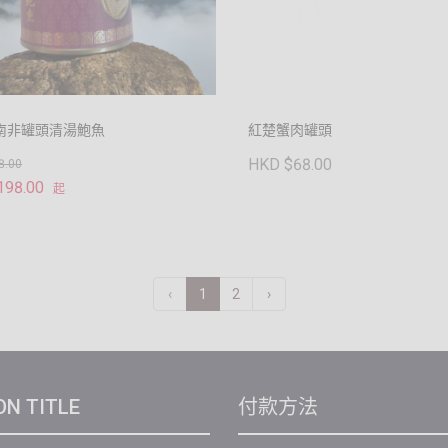
南非罐頭清湯鮑魚
紅楚蟹肉罐頭
HKD $68.00
8.00
198.00
起
‹
1
2
›
ON TITLE
付款方法