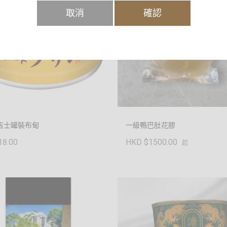
取消
確認
吉士罐裝布甸
一級鴨巴肚花膠
HKD $1500.00
18.00
起