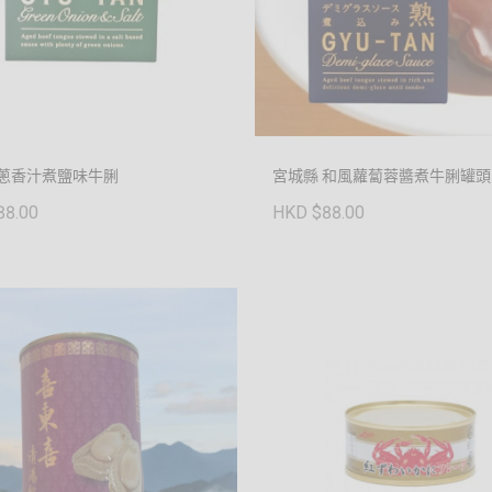
 蔥香汁煮鹽味牛脷
宮城縣 和風蘿蔔蓉醬煮牛脷罐頭
88.00
HKD $88.00