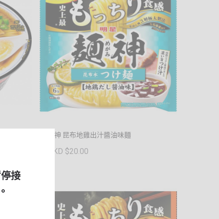
麵神 昆布地雞出汁醬油味麵
HKD $20.00
暫停接
。