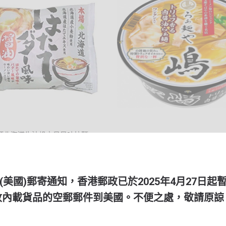
麺北海道牛油帆立貝風味拉麵
明星 黑松露白醬油拉麵
18.00
HKD $30.00
(美國)郵寄通知，香港郵政已於2025年4月27日起
收內載貨品的空郵郵件到美國。不便之處，敬請原諒