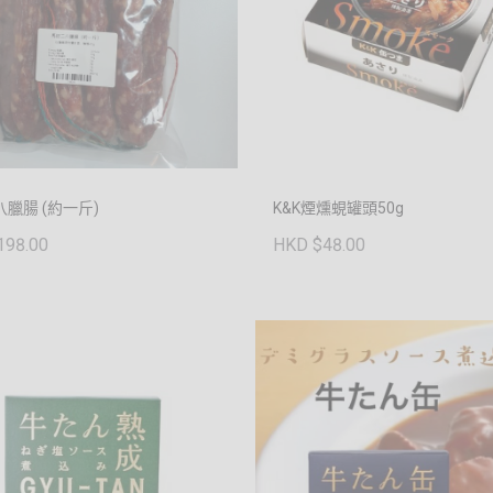
臘腸 (約一斤)
K&K煙燻蜆罐頭50g
198.00
HKD $48.00