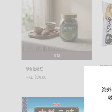
售罄
藤原製
即食化橘紅
101g
HKD $39.00
HKD $
海外