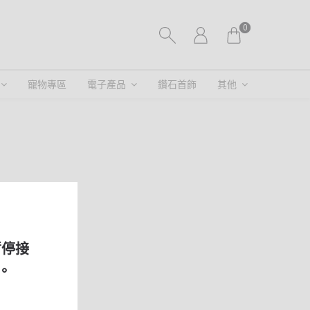
0
寵物專區
電子產品
鑽石首飾
其他
暫停接
。