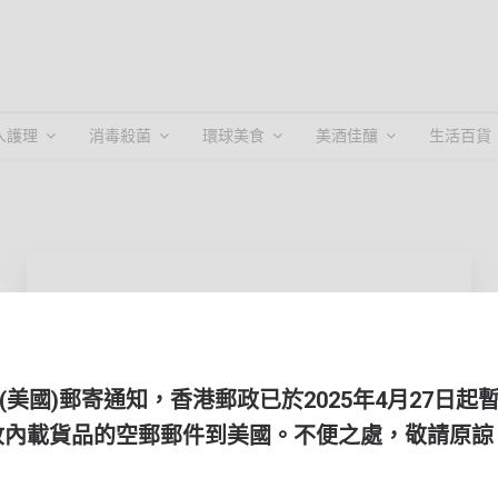
人護理
消毒殺菌
環球美食
美酒佳釀
生活百貨
電郵/手提電話
(美國)郵寄通知，香港郵政已於2025年4月27日起
收內載貨品的空郵郵件到美國。不便之處，敬請原諒
密碼