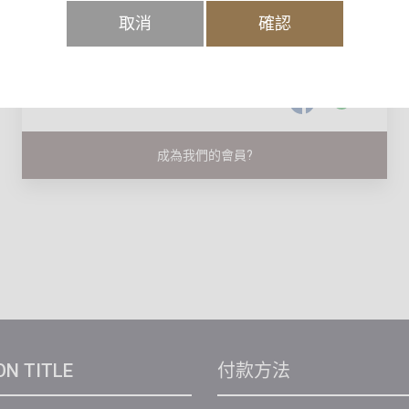
取消
確認
忘記密碼?
登入系統
或登入
成為我們的會員?
ON TITLE
付款方法