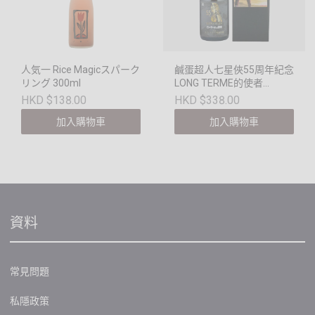
人気一 Rice Magicスパーク
鹹蛋超人七星俠55周年紀念
リング 300ml
LONG TERME的使者
Sparking 純米吟釀720ml
HKD $138.00
HKD $338.00
加入購物車
加入購物車
資料
常見問題
私隱政策