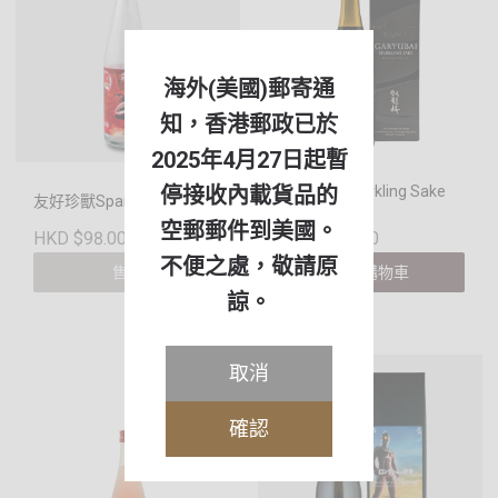
海外(美國)郵寄通
知，香港郵政已於
2025年4月27日起暫
Garyubai Sparkling Sake
停接收內載貨品的
友好珍獸Sparkling 日本酒
720ml
空郵郵件到美國。
HKD $98.00
HKD $738.00
不便之處，敬請原
售罄
加入購物車
諒。
取消
確認