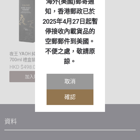
海外(美國)郵寄通
知，香港郵政已於
2025年4月27日起暫
停接收內載貨品的
空郵郵件到美國。
不便之處，敬請原
夜王 YAOH 純麥威士忌
700ml 禮盒裝
諒。
HKD $498.00
加入購物車
取消
確認
資料