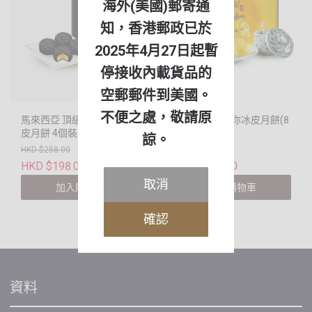
海外(美國)郵寄通
知，香港郵政已於
2025年4月27日起暫
停接收內載貨品的
空郵郵件到美國。
不便之處，敬請原
馬來西亞 頂級黑刺榴槤冰
貓山王榴槤迷你冰皮月餅(8
皮月餅 4個裝
個裝)
諒。
HKD $258.00
HKD $348.00
HKD $198.00
HKD $298.00
取消
加入購物車
加入購物車
確認
資料