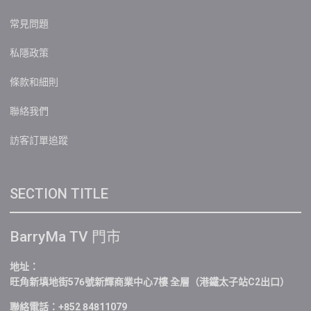
常見問題
私隱政策
條款和細則
聯絡我們
訪客訂單追蹤
SECTION TITLE
BarryMa TV 門市
地址：
旺角新填地街576號新輝商業中心7樓 全層（港鐵太子站C2出口）
聯絡電話：+852 84811079