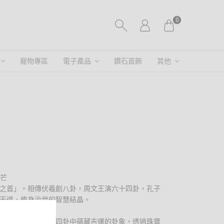
0
寵物專區
電子產品
鑽石首飾
其他
星芒
之首」。相傳伏羲創八卦，周文王演六十四卦，孔子
天道、修身治世的智慧結晶。
象首飾》精選六十四卦中蘊藏吉運的卦象，透過珠寶