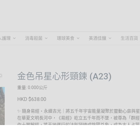
人護理
消毒殺菌
環球美食
美酒佳釀
生活百貨
金色吊星心形頸鍊 (A23)
重量: 0.000公斤
HKD $638.00
✨ 隨身易經・永續吉光｜將五千年宇宙能量凝聚於靈動心扉與
在華夏文明長河中，《易經》屹立五千年而不墜，被尊為「群經
作十翼解經，將天地運行的法則凝練成陰陽爻象，成為古人占筮
而今，我們將這份深邃的宇宙能量化為可佩戴的祝福。《易經卦