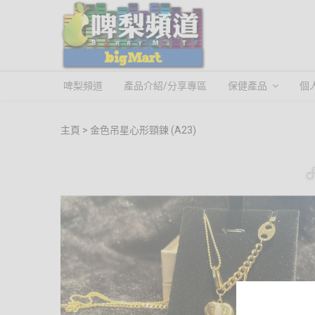
啤梨頻道
產品介紹/分享專區
保健產品
個
主頁
金色吊星心形頸鍊 (A23)