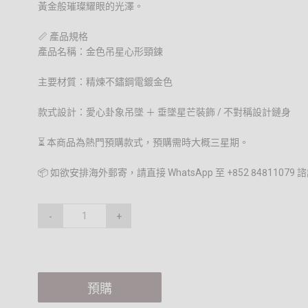
黃金般璀璨耀眼的光澤。
📏 產品規格
產品名稱：金色吊星心形頸鍊
主要材質：精煉不鏽鋼電鍍金色
款式設計：愛心卦象吊墜 ＋ 垂墜星芒裝飾 / 不對稱設計鏈身
⏳ 本商品為熱門預購款式，預購需時大概三星期。
📦 如欲安排海外郵寄，請直接 WhatsApp 至 +852 848110
-
+
預購