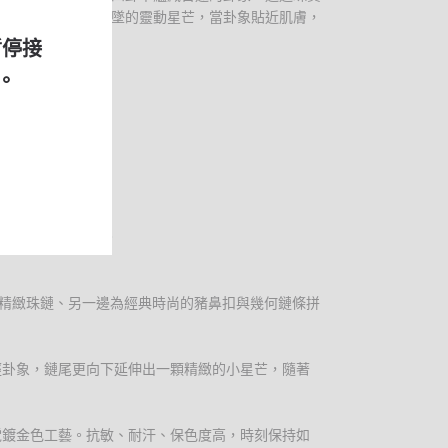
愛心形狀與下方垂墜的靈動星芒，當卦象貼近肌膚，
與你同行。
暫停接
。
與福氣匯聚。
來貴人與善緣相助。
心靈的順暢與平安。
氣與事業雙贏的格局。
為精緻珠鏈、另一邊為經典時尚的豬鼻扣與幾何鏈條拼
經卦象，鏈尾更向下延伸出一顆精緻的小星芒，隨著
電鍍金色工藝。抗敏、耐汗、保色度高，時刻保持如