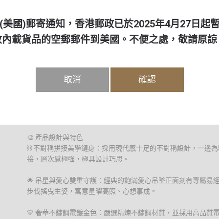
設計重構能量場域。精緻的「金色吊星心形頸鍊」結合了溫潤的
千年智慧便化作隨身流轉的祝福磁場——不需占卜問卦，吉運已
(美國)郵寄通知，香港郵政已於2025年4月27日起
收內載貨品的空郵郵件到美國。不便之處，敬請原諒
🔍 四大吉運卦象與能量磁場
💰 財卦生澤：💛 招財納福氣場 —— 調和財富磁場，吸引吉慶
💬 人緣卦鳴鶴：💛 廣結善緣契機 —— 開啟人際和諧之門，招
取消
確認
❤️ 健康卦通達：💛 守護身心平衡 —— 護持氣場安穩，保持身
🏅 名譽卦顯揚：💛 名成人和利就 —— 助益名望提升，開創人
🎨 產品設計與特色
⛓️ 不對稱拼接美學鏈身：採用現代感十足的不對稱設計，一邊
接，層次感極強，極具設計巧思。
🌟 吊星與愛心雙重守護：經典的飽滿愛心吊墜正面刻有專屬易
步伐搖曳生姿，寓意星曜高照、心想事成。
💛 奢華不鏽鋼電鍍金色：嚴選精煉不鏽鋼材質，並採用高品質