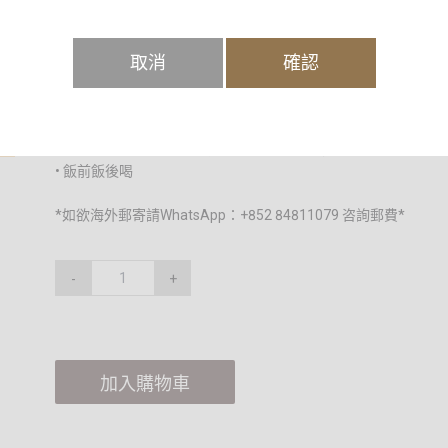
每餐前後應喝一杯 250 毫升。為了進一步幫助整個晚上保持更好的血
取消
確認
睡前 1 小時喝一杯 250 毫升的 Lowsutea。
Lowsutea 不含咖啡因，因此不會影響您的睡眠。浸泡後，Lows
• 1個月有效
• 60 個茶包，每個茶包 5 克（茶包網袋可生物降解）
• 飯前飯後喝
*如欲海外郵寄請WhatsApp：+852 84811079 咨詢郵費*
-
+
加入購物車