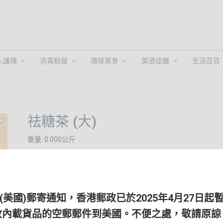
人護理
消毒殺菌
環球美食
美酒佳釀
生活百貨
祛糖茶 (大)
重量: 0.000公斤
HKD $300.00
它是什麼做的？
Lowsutea 採用 100% 天然成分製成，包括番石榴葉和苦瓜。 L
(美國)郵寄通知，香港郵政已於2025年4月27日起
飲用須知
收內載貨品的空郵郵件到美國。不便之處，敬請原諒
每天應使用兩個 Lowsutea 茶包，總共可沖泡 8 杯 250ml Low