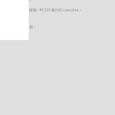
糖水平，晚餐後喝一杯 250 毫升的 Lowsutea，
utea 可以熱飲或冷飲。