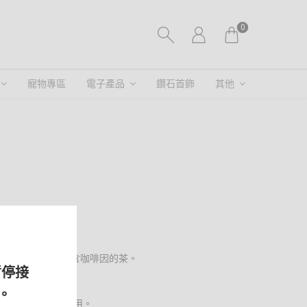
0
寵物專區
電子產品
鑽石首飾
其他
owsutea 是一種不含咖啡因的茶。
暫停接
。
sutea。適合30天食用。