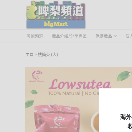
啤梨頻道
產品介紹/分享專區
保健產品
個
主頁
祛糖茶 (大)
海外