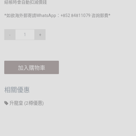
結帳時會自動扣減價錢
*如欲海外郵寄請WhatsApp：+852 84811079 咨詢郵費*
-
+
加入購物車
相關優惠
升龍皇 (2樽優惠)