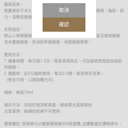
獨家技術。
取消
將藥液份子滲入海綿體及前列腺，抗菌、保養、活血循環、強勁、耐
力。溫暖促進循環。
確認
天然成份：
野山人參微精華、野山黃芪微精華、瑪卡微精華、東革亞里微精華、
淫羊藿微精華、非洲刺李微精華、地龍微精華等。
使用方法：
1. 護養保健：每日噴1-2次，陰莖濕潤為主，可加強噴會陰部加強前
列健康。
2. 運動時：前5分鐘時使用，每次2-3噴，陰莖噴至濕潤。
（男女可用、口部接觸也可）
規格：每瓶10ml
儲存方法：存放於陰涼乾爽處，避免陽光直接照射
注意事項：破損的皮膚不可使用
優惠備註: 買兩樽可以優惠價每樽350蚊選購, 加購數量於購物車中，