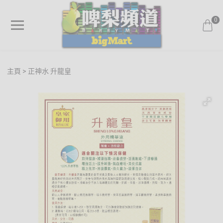
0
主頁
正神水 升龍皇