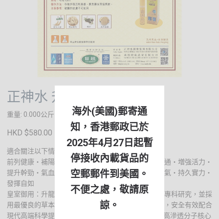
正神水 升龍皇
海外(美國)郵寄通
重量: 0.000公斤
知，香港郵政已於
HKD $580.00
2025年4月27日起暫
適合關注以下情況保健：
停接收內載貨品的
前列健康・補陽強精・改善疲勞・活通散結・下排暢通・増強活力・
空郵郵件到美國。
提升幹勁・氣血暢旺・消炎抗菌，精力充沛・回復覇氣・持久實力・
發揮自如
不便之處，敬請原
皇室御用：升龍皇是專為尊貴的皇室成員及貴族人士專科研究，並採
諒。
用最優良的草本原料，經大量臨床研究的純天然配方，安全有效配合
現代高端科學提取濃縮技術，精心製造而成。經AKK高滲透分子核心