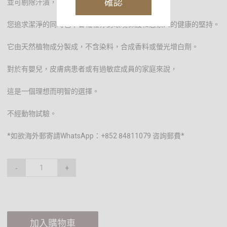
確認
並可剔除汗漬，番茄醬和巧克力等其他頑固污漬。
您追求潔淨的同時也不會犧牲你對環境保護和您家人的健康的堅持。
它由天然植物成分製成，不含染料，合成香料或螢光增白劑。
對於有嬰兒，皮膚病患者或有過敏症成員的家庭來說，
這是一個理想而明智的選擇。
不經動物試驗。
*如欲海外郵寄請WhatsApp：+852 84811079 咨詢郵費*
-
+
加入購物車