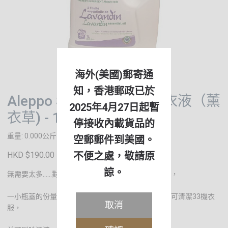
海外(美國)郵寄通
知，香港郵政已於
Aleppo Soap 天然濃縮洗衣液（薰
2025年4月27日起暫
衣草) - 1L
停接收內載貨品的
重量: 0.000公斤
空郵郵件到美國。
不便之處，敬請原
HKD $190.00
諒。
無需要太多……對於100％阿勒頗肥皂天然洗衣液而言，
一小瓶蓋的份量足以清潔一機衣服。這款超濃縮配方可清潔33機衣
取消
服，